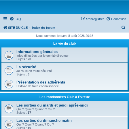
FAQ
S’enregistrer
Connexion
R
SITE DU CLE
Index du forum
e
Nous sommes le sam. 8 août 2026 20:15
c
La vie du club
h
Informations générales
e
Infos diffusées par le comité directeur
Sujets :
20
r
La sécurité
c
Je roule en toute sécurité
Sujets :
6
h
Présentation des adhérents
e
Histoire de faire connaissance...
r
Les randonnées Club à Evreux
Les sorties du mardi et jeudi après-midi
Qui ? Quoi ? Quand ? Ou ?
Sujets :
17
Les sorties du dimanche matin
Qui ? Quoi ? Quand? Ou ?
Sujets :
10