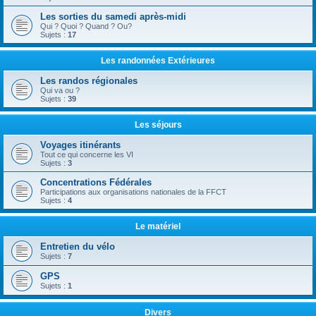
Les sorties du samedi après-midi
Qui ? Quoi ? Quand ? Ou?
Sujets :
17
Les randonnées Extérieures
Les randos régionales
Qui va ou ?
Sujets :
39
Les séjours
Voyages itinérants
Tout ce qui concerne les VI
Sujets :
3
Concentrations Fédérales
Participations aux organisations nationales de la FFCT
Sujets :
4
Le matériel
Entretien du vélo
Sujets :
7
GPS
Sujets :
1
Divers