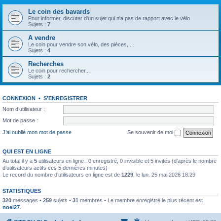
Le coin des bavards
Pour informer, discuter d'un sujet qui n'a pas de rapport avec le vélo
Sujets :
7
A vendre
Le coin pour vendre son vélo, des pièces, ...
Sujets :
4
Recherches
Le coin pour rechercher...
Sujets :
2
CONNEXION
•
S’ENREGISTRER
Nom d’utilisateur :
Mot de passe :
J’ai oublié mon mot de passe
Se souvenir de moi
QUI EST EN LIGNE
Au total il y a
5
utilisateurs en ligne : 0 enregistré, 0 invisible et 5 invités (d’après le nombre
d’utilisateurs actifs ces 5 dernières minutes)
Le record du nombre d’utilisateurs en ligne est de
1229
, le lun. 25 mai 2026 18:29
STATISTIQUES
320
messages •
259
sujets •
31
membres • Le membre enregistré le plus récent est
noel27
.