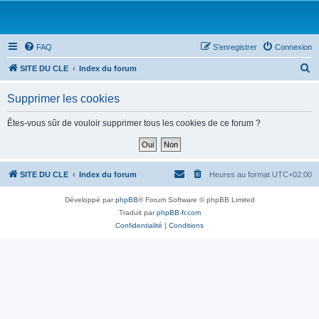
FAQ
S’enregistrer
Connexion
R
SITE DU CLE
Index du forum
e
Supprimer les cookies
c
h
Êtes-vous sûr de vouloir supprimer tous les cookies de ce forum ?
e
r
c
SITE DU CLE
Index du forum
Heures au format
UTC+02:00
h
Développé par
phpBB
® Forum Software © phpBB Limited
e
Traduit par
phpBB-fr.com
r
Confidentialité
|
Conditions